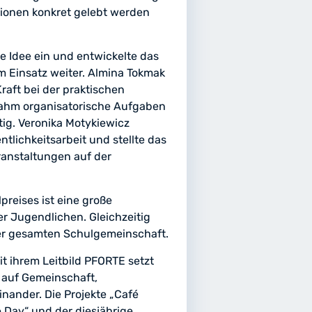
tionen konkret gelebt werden
he Idee ein und entwickelte das
m Einsatz weiter. Almina Tokmak
raft bei der praktischen
ahm organisatorische Aufgaben
tig. Veronika Motykiewicz
tlichkeitsarbeit und stellte das
ranstaltungen auf der
preises ist eine große
r Jugendlichen. Gleichzeitig
 der gesamten Schulgemeinschaft.
it ihrem Leitbild PFORTE setzt
 auf Gemeinschaft,
nander. Die Projekte „Café
 Day“ und der diesjährige