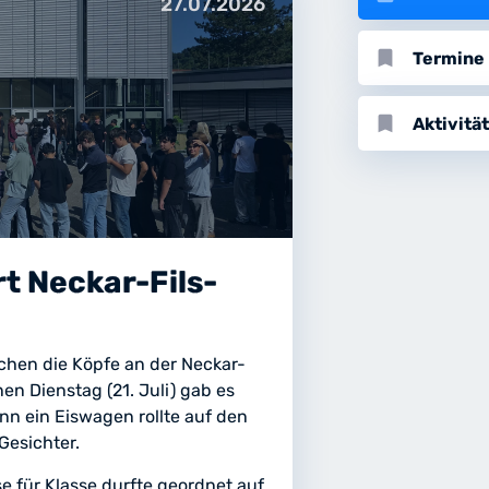
27.07.2026
bookmark
Termine
bookmark
Aktivitä
t Neckar-Fils-
chen die Köpfe an der Neckar-
n Dienstag (21. Juli) gab es
n ein Eiswagen rollte auf den
Gesichter.
e für Klasse durfte geordnet auf