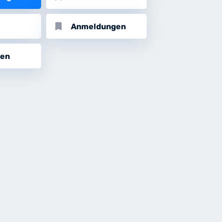
bookmark
Anmeldungen
ten